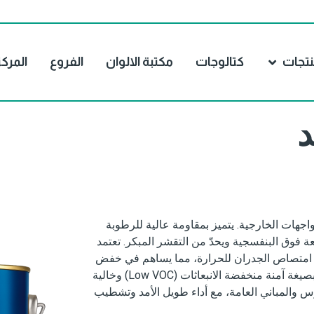
نتجات
كتالوجات
مكتبة الالوان
الفروع
المرك
د
اجهات الخارجية. يتميز بمقاومة عالية للرطوبة
عة فوق البنفسجية ويحدّ من التقشر المبكر. تعتمد
ة على تقنية KeepCool التي تقلل امتصاص الجدران للحرارة، مما يساهم في خفض
استهلاك الطاقة وتحسين كفاءة المبنى. كما يتميز بصيغة آمنة منخفضة الانبعاثات (Low VOC) وخالية
رس والمباني العامة، مع أداء طويل الأمد وتشطيب