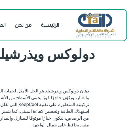
الرئيسية
من نحن
الم
دولوكس ويذرشيل
دهان دولوكس ويذرشيلد هو الحل الأمثل لحماية الو
والغبار، ويكوّن حاجزًا قويًا يحمي الأسطح من الأش
تركيبته المتطور
من الرصاص، ليكون خيارًا موثوقًا للمنازل والمدا
متين يحافظ على جمال الواجهة.