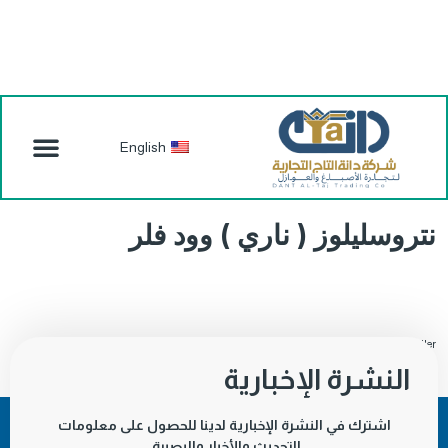
English
نتروسليلوز ( ناري ) وود فلر
AMBER-NC-Wood-Filler-نتروسليلوز-ناري-وود-فلر
تنزيل
النشرة الإخبارية
اشترك في النشرة الإخبارية لدينا للحصول على معلومات
التحديث والأخبار والبصيرة.