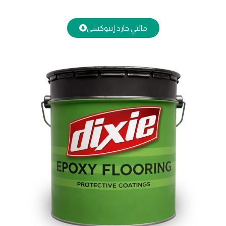
مالتي جارد إيبوكسي