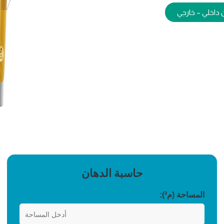
داخلي – خارجي
حاسبة الدهان
المساحة (م²):