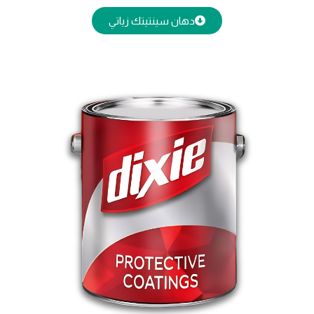
دهان سينتيتك زياتي