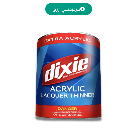
تنرديكسي ازرق