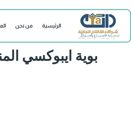
الرئيسية
من نحن
الم
بوية ايبوكسي المن