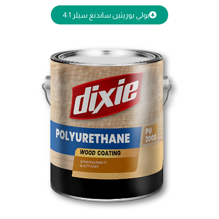
بولي يوريثين ساندنغ سيلر 4:1