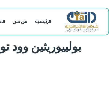
الرئيسية
من نحن
الم
بولييوريثين وود توب ك