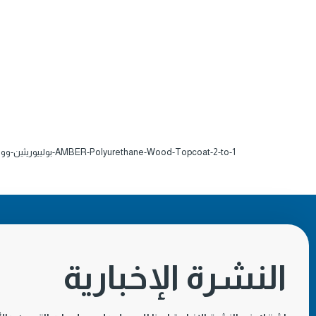
AMBER-Polyurethane-Wood-Topcoat-2-to-1-بولييوريثين-وود-توب-كوت-الوان-2-على-1
النشرة الإخبارية